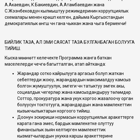
А.Акаевдин, К.Бакиевдин, А.Атамбаевдин жана
С.Жээнбековдун кылмыштуу режимдеринин коррупциялык
схемалары менен күрөшүп келген, дайыма Кыргызстандын
демократиялык өнүгүшү үчүн гана чыккан жана чыга бермекчи!
БИЙЛИК ТАЗА, АЛ ЭМИ САЯСАТ ТАЗА БУЛГАНБАГАН БОЛУУГА
ТИЙИШ.
Кыска мөөнөттүү келечекте Программа жанга баткан
маселелерди чечүүгө багытталган, атап айтканда:
Жарандар сотко кайрылууга аргасыз болуп жаткан
себептерди жоюу, жарандардын максималдуу камсыз
болгон жумуштуулук, эмгеги үчүн татыктуу эмгек акы,
социалдык чегерүүлөр жана камсыздандыруу төлөмдөр.
Соттор, прокуратура жана укук коргоо жазалоочу орган
болуусун токтотууга, жарандардын жана мамлекеттин
кызыкчылыктарын коргоого тийиш.
Доонун эскириши нормасын коррупциялык аракеттерге
карата гана эмес, бардык мамлекетке олуттуу
финансылык зыян келтирген мамлекеттик
кызматчылардын укукка каршы аракеттерине