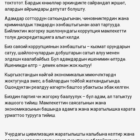
токтотот. Бардык күнөөлүлөр эркиндикте сайрандап жүрүшөт,
алардын айрымдары депутат болушту.
Адамдар соттордун саткындыгынан, чиновниктердин жана
криминалдык түзүмдөрдүн ээнбаштыгынан азап тартууда.
Бийликтин жогорку эшелонундагы коррупция мамлекетти
толук дискредитацияга алып келди.
Биз саясий коррупциянын ээнбаштыгы – кызмат орундарын
сатуу, шайлоочулардын добуштарын сатып алуу менен
элдешүүнү каалабайбыз. Бул адамдардын ишенимин өлтүрүүдө.
Ишенимди өлтүрүү – демек өлкөнү жок кылуу!
Кыргызстандын көйгөйү экономикалык мүмкүнчүлүктөрдүн
жоктугунда эмес, а байлардын тойбой жаткандыгында.
Ошондуктан реалдуу өзгөртүүнү баштоо убактысы эбак келген.
Биздин партия үчүн жогорку баалуулук – бул адам, ал татыктуу
жашоого тийиш. Мамлекеттин саясатынын жана
экономикасынын башында адамга жана жаратылышка карата
урматтоо турууга тийиш.
Учурдагы цивилизация жаратылышты калыбына келтирүү жана