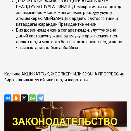
ДЕМОКРАТИЯ ЖАНА ӨЗ АЛДЫНЧА БАШКАРУУ
РЕАЛДУУ БОЛУУГА ТИЙИШ. Демократиянын алдында
жашырынбоо – коом жалган эмес реалдуу укукту
алышы керек, МЫЙЗАМДЫ бардыгы сактоого тийиш:
катардагы жарандан Президентке чейин.
Биз шовинизмди жана сепаратизмди, улуттук жана
диний касташууну жана адам укуктарын кемсинткен
аракеттерди мактоого багытталган аракеттерди жана
чакырыктарды кабыл албайбыз.
Келгиле АКЫЙКАТТЫК, ЖООПКЕРЧИЛИК ЖАНА ПРОГРЕСС үчүн
бирге алгылыктуу ийгиликтерди жараталы!