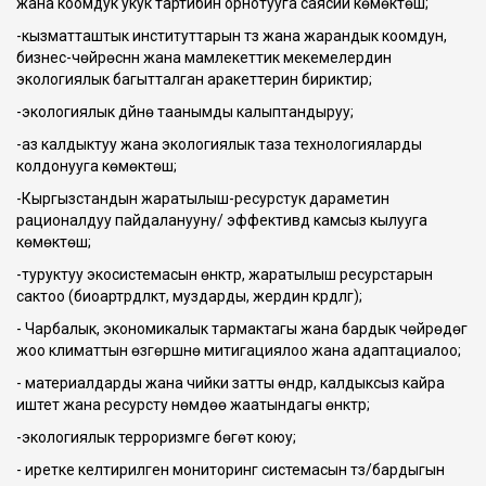
жана коомдук укук тартибин орнотууга саясий көмөктөшүү;
-кызматташтык институттарын түзүү жана жарандык коомдун,
бизнес-чөйрөсүнүн жана мамлекеттик мекемелердин
экологиялык багытталган аракеттерин бириктирүү;
-экологиялык дүйнө таанымды калыптандыруу;
-аз калдыктуу жана экологиялык таза технологияларды
колдонууга көмөктөшүү;
-Кыргызстандын жаратылыш-ресурстук дараметин
рационалдуу пайдаланууну/ эффективдүү камсыз кылууга
көмөктөшүү;
-туруктуу экосистемасын өнүктүрүү, жаратылыш ресурстарын
сактоо (биоартүрдүүлүктү, муздарды, жердин күрдүүлүгү);
- Чарбалык, экономикалык тармактагы жана бардык чөйрөдөгү
жоо климаттын өзгөрүшүнө митигациялоо жана адаптациалоо;
- материалдарды жана чийки затты өндүрүү, калдыксыз кайра
иштетүү жана ресурсту үнөмдөө жаатындагы өнүктүрүү;
-экологиялык терроризмге бөгөт коюу;
- иретке келтирилген мониторинг системасын түзүү/бардыгын