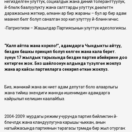
негизделген улуттук, социалдык жана диний толеранттуулук,
үй-бүлөлүк баалуулукту жана салттарды улуттук дөөлөттүн
даражасына жеткирүү, өлкөнүн ар бир жараны – бул ар бир адам
маанилүү бөлүгү болуп саналган зор көп улуттуу үй-бүлөнүн мүчөсү.
-Патриотизм – Жашылдар Партиясынын улуттук идеологиясы.
“Калп айтпа жана коркпо!”, адамдарга Чындыкты айтуу,
биздин башкы принцип болуп келген жана кала берет.
Өзүнүн 17 жылдык тарыхында биздин партия абийирине доо
кетирген жок. Биз шайлоонун алдында түзүлгөн жокпуз
жана ар кайсы партияларга секирип өткөн жокпуз.
Биз, жөнөкөй жана ак ниет адам депутат боло алаарлыгы
жана тийиш экендиги жөнүндө ишенимдин адамдарга
кайрылып келишин каалайбыз.
2004-2009: мурдагы режим учурунда партия бийликтин үй-
бүлөчүлдүк жана кландуулугуна карышы чыккан, анын
натыйжасында партиянын төрагасы түрмөдө бир жыл отурган: