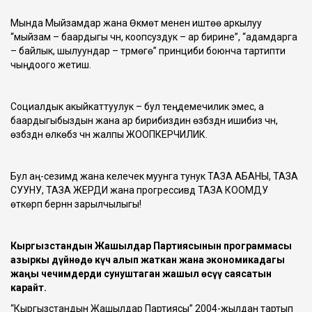
Мында Мыйзамдар жана Өкмөт менен иштөө аркылуу
“мыйзам – баардыгы үчүн, коопсуздук – ар бирине”, “адамдарга
– байлык, шылуундар – түрмөгө” принциби боюнча тартипти
чыңдоого жетишүү.
Социалдык акыйкаттуулук – бул теңдемечилик эмес, а
баардыгыбыздын жана ар бирибиздин өзүбүздүн ишибиз үчүн,
өзүбүздүн өлкөбүз үчүн жалпы ЖООПКЕРЧИЛИК.
Бул аң-сезимдүү жана келечек муунга тунук ТАЗА АБАНЫ, ТАЗА
СУУНУ, ТАЗА ЖЕРДИ жана прогрессивдүү ТАЗА КООМДУ
өткөрүп берүүнүн зарылчылыгы!
Кыргызстандын Жашылдар Партиясынын программасы
азыркы дүйнөдө күч алып жаткан жана экономикадагы
жаңы чечимдерди сунуштаган жашыл өсүү саясатын
карайт.
“Кыргызстандын Жашылдар Партиясы” 2004-жылдан тартып