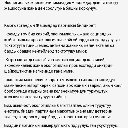
Экологиялык жоопкерчиликсиздик – адамдардын татыктуу
жашоосуна жана ден соолугуна башкы коркунуч.
Кыргызстандын Жашылдар партиясы билдирет:
-коомдун эч бир саясий, экономикалык жана социалдык
кыйынчылыктары экологиялык көйгөйлөрдүн актуалдуулугун
токтотууга тийиш эмес, анткени жакынкы келечекте ал өзү
бардык башка көйгөйлөрдү токтотушу мүмкүн;
-Кыргызстанды калыбына келтирүү социалдык-саясий,
экономикалык жана экологиялык процесстерди өнүктүрүүдө
шайкештиктин негизинде гана мүмкүн;
-экология маселесине карата мамлекеттин жана коомдун
мамилесин өзгөртүү керек, саясий эрк жана күч зарыл, анын көңүл
борборунда азыркы жана келечек муундун турмуштук
кызыкчылыктары турууга тийиш.
Биз, акыл-эстүү, экологиялык багытталган, өлкөнү туруктуу
өнүктүрүүгө, биздин партиянын максатын жана милдеттерин
жигердүү колдоого даяр бардык тарапташтар үчүн ачыкпыз.
Биздин партиянын ишмердүүлүгү ыктыярдуулук, тең укуктуулук.