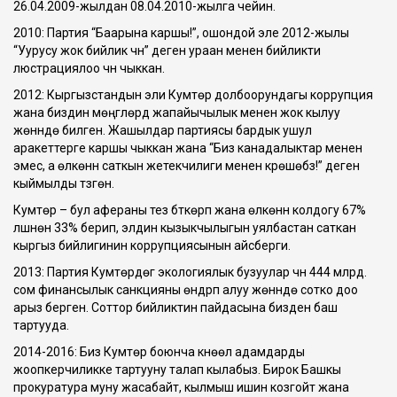
26.04.2009-жылдан 08.04.2010-жылга чейин.
2010: Партия “Баарына каршы!”, ошондой эле 2012-жылы
“Уурусу жок бийлик үчүн” деген ураан менен бийликти
люстрациялоо үчүн чыккан.
2012: Кыргызстандын эли Кумтөр долбоорундагы коррупция
жана биздин мөңгүлөрдү жапайычылык менен жок кылуу
жөнүндө билген. Жашылдар партиясы бардык ушул
аракеттерге каршы чыккан жана “Биз канадалыктар менен
эмес, а өлкөнүн саткын жетекчилиги менен күрөшөбүз!” деген
кыймылды түзгөн.
Кумтөр – бул афераны тез бүткөрүп жана өлкөнүн колдогу 67%
үлүшүнөн 33% берип, элдин кызыкчылыгын уялбастан саткан
кыргыз бийлигинин коррупциясынын айсберги.
2013: Партия Кумтөрдөгү экологиялык бузуулар үчүн 444 млрд.
сом финансылык санкцияны өндүрүп алуу жөнүндө сотко доо
арыз берген. Соттор бийликтин пайдасына бизден баш
тартууда.
2014-2016: Биз Кумтөр боюнча күнөөлү адамдарды
жоопкерчиликке тартууну талап кылабыз. Бирок Башкы
прокуратура муну жасабайт, кылмыш ишин козгойт жана