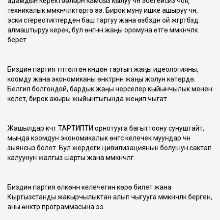
адамдын керектөөлөрүн камсыз кылуу үчүн эбегейсиз чоң
техникалык мүмкүнчүлүктөргө ээ. Бирок муну ишке ашыруу үчүн,
эски стереотиптерден баш тартуу жана өзүбүздүн ой жүгүртүүбүздү
алмаштыруу керек, бул өнүгүүнүн жаңы оромуна өтүүгө мүмкүнчүлүк
берет.
Биздин партия түптөлгөн күндөн тартып жаңы идеологияны,
коомду жана экономиканы өнүктүрүүнүн жаңы жолун көтөрүүдө.
Белгилүү болгондой, бардык жаңы нерселер кыйынчылык менен
келет, бирок акыры жыйынтыгында жеңип чыгат.
Жашылдар күчтү ТАРТИПТИ орнотууга багыттоону сунуштайт,
мында коомдун экономикалык өнүгүүсү келечек муундар үчүн
зыянсыз болот. Бул жердеги цивилизациянын болушун сактап
калуунун жалгыз шарты жана мүмкүнчүлүгү.
Биздин партия өлкөнүн келечегин көрө билет жана
Кыргызстанды жакырчылыктан алып чыгууга мүмкүнчүлүк берген,
аны өнүктүрүү программасына ээ.