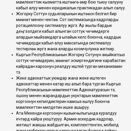
мамлекеттик кызматта иштөөгө өмүр бою тыюу салууну
кабыл алуу менен юридикалык практикадан алып салуу.
Жогорку Соттун судьяларынын иштөөсүн белгилүү бир
мөөнөт менен чектөө. Сот системасында кадрларды
ротациялоону системалуу жүргүзүү. Ар жылы бардык
деңгээлдеги кабыл алынган соттук чечимдерге
алардын мыйзамдарга ылайык келүүсү боюнча, кадрдык
чечимдерди кабыл алуу максатында системалуу
тестирлөө жүргүзүү жана аларды коомчулукка жеткирүү.
Кыргыз Республикасынын Жогорку Сотунун акыйкатсыз
соттук чечимдерин, мөөнөтү эскиргендигине карабастан
кайрадан кароонун реалдуу иштей турган механизмин
түзүү.
Жеке адвокаттык уюмдар жана жеке иштеген
адвокаттар менен катар иш алып бара турган Кыргыз
Республикасынын мамлекеттик Адвокатурасын түзүү,
ошону менен жарандардын укуктарын мамлекеттик
коргоонун кепилдиктерин камсыз кылуу боюнча
мамлекеттин милдетин ишке ашыруу.
Ата Мекенди коргоонун кызыкчылыгында куралдуу
күчтөрдү кайра уюштуруу. Армия аскердик кадрлар,
жетиштүү жакшы жабдылган, комплекттенген, мобилдүү
жана моблизациялык камсыздалган болууга тийиш.