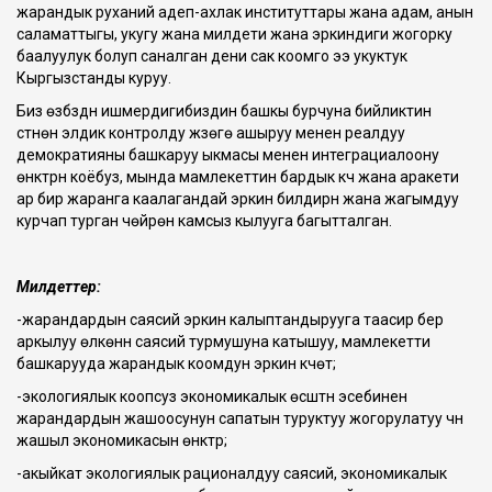
жарандык руханий адеп-ахлак институттары жана адам, анын
саламаттыгы, укугу жана милдети жана эркиндиги жогорку
баалуулук болуп саналган дени сак коомго ээ укуктук
Кыргызстанды куруу.
Биз өзүбүздүн ишмердигибиздин башкы бурчуна бийликтин
үстүнөн элдик контролду жүзөгө ашыруу менен реалдуу
демократияны башкаруу ыкмасы менен интеграциалоону
өнүктүрүүнү коёбуз, мында мамлекеттин бардык күчү жана аракети
ар бир жаранга каалагандай эркин билдирүүнү жана жагымдуу
курчап турган чөйрөнү камсыз кылууга багытталган.
Милдеттер:
-жарандардын саясий эркин калыптандырууга таасир берүү
аркылуу өлкөнүн саясий турмушуна катышуу, мамлекетти
башкарууда жарандык коомдун эркин күчөтүү;
-экологиялык коопсуз экономикалык өсүштүн эсебинен
жарандардын жашоосунун сапатын туруктуу жогорулатуу үчүн
жашыл экономикасын өнүктүрүү;
-акыйкат экологиялык рационалдуу саясий, экономикалык