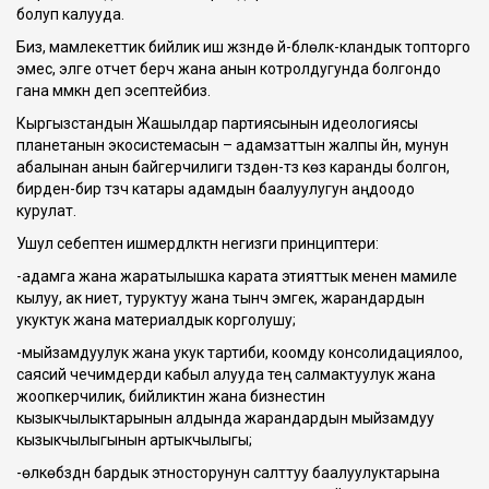
болуп калууда.
Биз, мамлекеттик бийлик иш жүзүндө үй-бүлөлүк-кландык топторго
эмес, элге отчет берүүчү жана анын котролдугунда болгондо
гана мүмкүн деп эсептейбиз.
Кыргызстандын Жашылдар партиясынын идеологиясы
планетанын экосистемасын – адамзаттын жалпы үйүн, мунун
абалынан анын байгерчилиги түздөн-түз көз каранды болгон,
бирден-бир түзүүчү катары адамдын баалуулугун аңдоодо
курулат.
Ушул себептен ишмердүүлүктүн негизги принциптери:
-адамга жана жаратылышка карата этияттык менен мамиле
кылуу, ак ниет, туруктуу жана тынч эмгек, жарандардын
укуктук жана материалдык корголушу;
-мыйзамдуулук жана укук тартиби, коомду консолидациялоо,
саясий чечимдерди кабыл алууда тең салмактуулук жана
жоопкерчилик, бийликтин жана бизнестин
кызыкчылыктарынын алдында жарандардын мыйзамдуу
кызыкчылыгынын артыкчылыгы;
-өлкөбүздүн бардык этносторунун салттуу баалуулуктарына