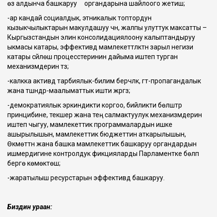
өз алдынча башкаруу органдарына шайлоого жетишүү;
-ар кандай социалдык, этникалык топтордун
кызыкчылыктарын макулдашуу үчүн, жалпы улуттук максатты –
Кыргызстандын элин консолидациялоону калыптандыруу
ыкмасы катары, эффективдүү мамлекеттүүлүктүн зарыл негизи
катары сүйлөшүү процесстеринин дайыма иштеп турган
механизмдерин түзүү;
-калкка активдүү тарбиялык-билим берүүчүлүк, үгүт-пропагандалык
жана түшүндүрүү-маалыматтык ишти жүргүзүү;
-демократиялык эркиндикти коргоо, бийликти бөлүштүрүү
принцибине, текшерүү жана тең салмактуулук механизмдерин
иштеп чыгуу, мамлекеттик программалардын ишке
ашырылышын, мамлекеттик бюджеттин аткарылышын,
Өкмөттүн жана башка мамлекеттик башкаруу органдардын
ишмердигине контролдук фикцияларды Парламентке бөлүп
берүүгө көмөктөшүү;
-жаратылыш ресурстарын эффективдүү башкаруу.
Биздин ураан: