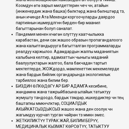
Коомдун өтө зарыл милдеттерин чечүү үчүн, атайын
(инженердик жана башка) бөлүктөрдү жана бөлүнүштөрдү түзүү,
анын ичинде Ата Мекенди коргоочуларды даярдоо
партиянын ишмердүүлүгүнүн бирден-бир маанилүү
багыттарынан болуп саналат.
Пандемия менен күчөгөн олуттуу каатчылыкка
карабастан, дени сак жашоо образын пропагандалоого
жана калыптандырууга багытталган программаларды
реалдуу каржылоо. Адамдардын жалпы маданиятын
калыбына келтирүү, адамзаттын чыныгы маданий
баалуулуктарын жалгоо, бала бакчадан тартып
мектептерде, ЖОЖдордо, мамлекеттик мекемелерде
жана бардык бийлик органдарында экологиялык
тарбиялоо жана билим берүү.
БИЗДИН ӨЛКӨДӨГҮ АР БИР АДАМГА кесибине,
жөндөмүнө жана тажрыйбасына ылайык татыктуу
жумушту тандоодо, бардык түзүмдөр, ишкердиктер үчүн тең
баштапкы мүмкүнчүлүктөр, СОЦИАЛДЫК
АКЫЙКАТСЫЗДЫКСЫЗ жашоо жана ден соолук үчүн
жагымдуу курчап турган чөйрөнү түзүү мүмкүн эмес.
ЖЕТКИЛИКТҮҮ ТУРАК ЖАЙ, БИЛИМ БЕРҮҮ,
МЕДИЦИНАЛЫК КЫЗМАТ КӨРСӨТҮҮ, ТАТЫКТУУ