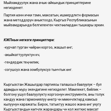
Мыйзамдуулук жана ачык-айкындык принциптерине
негизденет.
Партия өзүнүн ички түзүмүн, максатын, ишмердүүлүктүн формасын
жана методдорун аныктоодо, Кыргыз Республикасынын
мыйзамдарында белгиленген чектөөлөрдөн тышкары эркин.
КЖПнын негизги принциптери:
-курчап турган чөйрөнү коргоо, жашыл өнүгүү;
-акыйкаттуулуктун күчү;
-гендердик теңчилик;
-согушсуз жана зомбулуксуз тынчтык өнүгүү.
Кыргызстан Жашылдар партиясы
талашсыз баалуулук – бул
адамдын өмүрү
экендигине негизделет. Мамлекет, бийлик –
болгону ушул баалуулукту коргоонун инструменти, аны толук
кандуу жана гармониялуу өнүктүрүү үчүн мүмкүнчүлүктөрдү камсыз
кылуунун каражаты. Бирок, татыктуу жашоо жана өнүгүү укугу
Кыргызстандын көпчүлүк жарандары үчүн кол жеткис максат