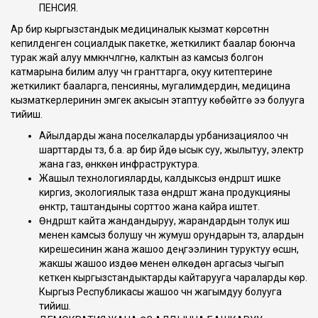
ПЕНСИЯ.
Ар бир кыргызстандык медициналык кызмат көрсөтүүнүн
кепилденген социалдык пакетке, жеткиликтүү баалар боюнча
турак жай алуу мүмкүнчүлүгүнө, калктын аз камсыз болгон
катмарына билим алуу үчүн гранттарга, окуу китептерине
жеткиликтүү бааларга, пенсияны, мугалимдердин, медицина
кызматкерлеринин эмгек акысын этаптуу көбөйтүүгө ээ болууга
тийиш.
Айылдарды жана поселкаларды урбанизациялоо үчүн
шарттарды түзүү, б.а. ар бир үйдө ысык суу, жылытуу, электр
жана газ, өнүккөн инфраструктура.
Жашыл технологияларды, калдыксыз өндүрүштү ишке
киргизүү, экологиялык таза өндүрүштү жана продукцияны
өнүктүрүү, таштандыны сорттоо жана кайра иштетүү.
Өндүрүштү кайта жандандыруу, жарандардын толук иш
менен камсыз болушу үчүн жумуш орундарын түзүү, алардын
кирешесинин жана жашоо деңгээлинин туруктуу өсүшүн,
жакшы жашоо издөө менен өлкөдөн аргасыз чыгып
кеткен кыргызстандыктарды кайтарууга чараларды көрүү.
Кыргыз Республикасы жашоо үчүн жагымдуу болууга
тийиш.