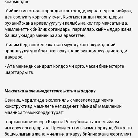
көзөмөлдөө
-бийликтин үстүнөн жарандык контролду, курчап турган чөйрөнү,
ден соолукту коргоону күчөтүү, Кыргызстандын жарандарын
руханий жана нравалуулугун калыбына келтирүү максатында,
мамлекеттик бийлик органдары, партиялар, кыймылдар жана
башка уюмдар менен өз ара аракеттенүү;
-билим берүү, өсүп келе жаткан муунду жогорку маданий
нравалуулугуна үйрөтүү, жогорку квалификациалуу адистерди
даярдоо;
- Ата мекендик өндүрүштү колдоо үчүн орто, чакан бизнестерге
шарттарды түзүү.
Максатка жана милдеттерге жетүүнүн жолдору
Өзүнүн ишмердүүлүгүндө экологиялык маселелерди чечүүгө
конструктивдүү мамилеге негизденет. Мындай мамиленин
мааниси төмөнкүлөрдө турат:
-партиянын мүчөлөрүн Кыргыз Республикасынын мыйзам
чыгаруу органдарына, Президенттин кызмат ордуна, Өкмөттүн
башчылыгына жана мүчөлүгүнө, аткаруу бийлик жана жергиликтүү