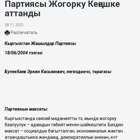
Партиясы Жогорку Кеңешке
аттанды
28.11.2021
Распечатать
Кыргызстан Жашылдар Партиясы
18/06/2004 түзүлгөн
Булекбаев Эркин Касымович, негиздөөчүсү, төрага
сы
Партиянын максаты:
Кыргызстанда саясий маданиятты түзүү, мында жогорку
баалуулук – адамдын табият менен шайкештиги. Биздин
максат – социалдык багытталган, экономикалык жактан
атаандаштыкка жөндөмдүү, демократиялык өнүккөн, күчтүү