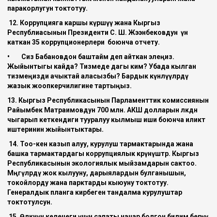
паракорлугун токтотуу.
12. Коррупцияга каршы күрөшүү жана Кыргыз
Республиасынын Президенти С. Ш. Жээнбековдун үн
каткан 35 коррупционерлери боюнча отчету.
•
Сиз Бабановдон баштайм деп айткан элеңиз.
Жыйынтыгы кайда? Тизмеде дагы ким? Убада кылган
тизмеңизди ачыктай аласызбы? Бардык күнөөлүүлөрдү
жазык жоопкерчилигине тартыңыз.
13. Кыргыз Республикасынын Парламенттик комиссиянын
Райымбек Матраимовдун 700 млн. АКШ долларын өлкөдөн
чыгарып кеткендиги тууралуу кылмыш иши боюнча иликтөө
иштеринин жыйынтыктары.
14. Тоо-кен казып алуу, курулуш тармактарында жана
башка тармактардагы коррупциялык көрүнүштөр. Кыргыз
Республикасынын экологиялык мыйзамдарын сактоо.
Мөңгүлөрдү жок кылууну, дарыялардын булганышын,
токойлорду жана парктарды кыюуну токтотуу.
Генералдык планга кирбеген тандалма курулуштар
токтотулсун.
15. Өлкөнүн келечеги үчүн сапаты начар болгон билим берүү