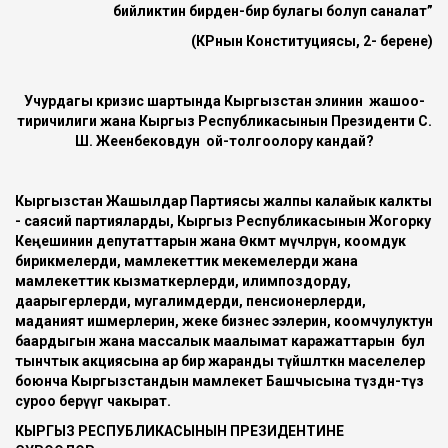
бийликтин бирден-бир булагы болуп саналат”
(КРнын Конституциясы, 2- берене)
Учурдагы кризис шартында Кыргызстан элинин жашоо-
тиричилиги жана Кыргыз Республикасынын Президенти С.
Ш. Жеенбековдун ой-толгоолору кандай?
Кыргызстан Жашылдар Партиясы жалпы калайык калкты
- саясий партияларды, Кыргыз Республикасынын Жогорку
Кеңешинин депутаттарын жана Өкмөт мүчөлөрүн, коомдук
бирикмелерди, мамлекеттик мекемелерди жана
мамлекеттик кызматкерлерди, илимпоздорду,
даарыгерлерди, мугалимдерди, пенсионерлерди,
маданият ишмерлерин, жеке бизнес ээлерин, коомчулуктун
баардыгын жана массалык маалымат каражаттарын бул
тынчтык акциясына ар бир жаранды түйшөлткөн маселелер
боюнча Кыргызстандын мамлекет Башчысына түздөн-түз
суроо берүүгө чакырат.
КЫРГЫЗ РЕСПУБЛИКАСЫНЫН ПРЕЗИДЕНТИНЕ