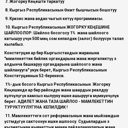
7. Жогорку Кеңешти таркатуу
8. Кыргыз Республикасынын Өкмөт бышчысын бошотуу
9. Кризис жана андан чыгып кетүү программасы.
10. Кыргыз Республикасынын ЖОГОРКУ КЕҢЕШИНЕ
ШАЙЛООЛОР: Шайлоо босогосу 1% жана шайлоого
катышуу үчүн 500 миң сом кепилдик (залог) болуусун талап
кылабыз.
Конституция ар бир Кыргызстандын жаранына
"мамлекеттик бийлик органдарына жана жергиликтүү өз
алдынча башкаруу органдарына шайлоого жана
шайланууга" укук берет, Кыргыз Республикасынын
Конституциянын 52-беренеси.
1%-дык босого Кыргыз Республикасынын Жогорку
Кеңешинде ар бир райондун жана шаардын реалдуу
өкүлчүлүгүн камсыз кылууну ишке ашырууга мүмкүнчүлүк
берет. АДИЛЕТ ЖАНА ТАЗА ШАЙЛОО - МАМЛЕКЕТТИН
ТУРУКТУУЛУГУНА КЕПИЛДИК !
11. Мамлекеттеги сот реформасынын жана мыйзамдын
үстөмдүгүн сактоонун ишке ашпоосу. Судьялардын өз
кызматынан кыянаттык менен пайдаланууларын жана