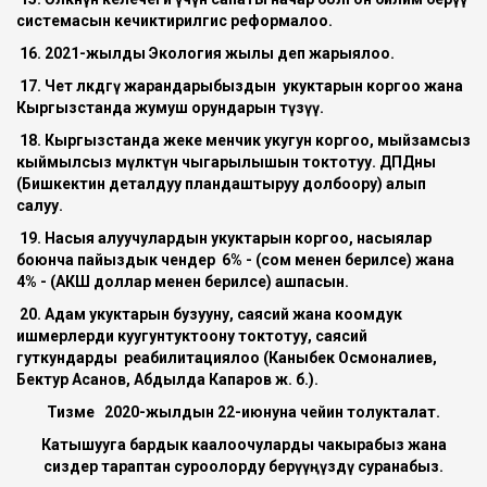
системасын кечиктирилгис реформалоо.
16. 2021-жылды Экология жылы деп жарыялоо.
17. Чет өлкөдөгү жарандарыбыздын укуктарын коргоо жана
Кыргызстанда жумуш орундарын түзүү.
18. Кыргызстанда жеке менчик укугун коргоо, мыйзамсыз
кыймылсыз мүлктүн чыгарылышын токтотуу. ДПДны
(Бишкектин деталдуу пландаштыруу долбоору) алып
салуу.
19. Насыя алуучулардын укуктарын коргоо, насыялар
боюнча пайыздык чендер 6% - (сом менен берилсе) жана
4% - (АКШ доллар менен берилсе) ашпасын.
20. Адам укуктарын бузууну, саясий жана коомдук
ишмерлерди куугунтуктоону токтотуу, саясий
гуткундарды реабилитациялоо (Каныбек Осмоналиев,
Бектур Асанов, Абдылда Капаров ж. б.).
Тизме 2020-жылдын 22-июнуна чейин толукталат.
Катышууга бардык каалоочуларды чакырабыз жана
сиздер тараптан суроолорду берүүңүздү суранабыз.