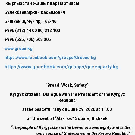
Кыргызстан Жашылдар Партиясы
Булекбаев Эркин Касымович
Бишкек ш, Чүй пр, 162-46
+996 (312) 44 00 00, 312 100
+996 (555, 706) 503 305
www.green.kg
https://www.facebook.com/groups/Greens.kg
https://www.gacebook.com/groups/greenparty.kg
“Bread, Work, Safety”
Kyrgyz citizens’ Dialogue with the President of the Kyrgyz
Republic
at the peaceful rally on June 29, 2020 at 11.00
on the central “Ala-Too” Square, Bishkek
“The people of Kyrgyzstan is the bearer of sovereignty and is the
only source of State power in the Kyrgyz Republic”