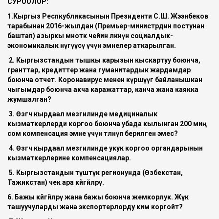
СУРООЛОР:
1.Кыргыз Респкубликасынын Президенти С.Ш. Жээнбеков
тарабынан 2016-жылдан (Премьер-министрдин постунан
баштап) азыркы мөөнөоткө чейин өлкөнүн социалдык-
экономикалык өнүгүүсү үчүн эмнелер аткарылган.
2. Кыргызстандын тышкы карызын кыскартуу боюнча,
гранттар, кредиттер жана гуманитардык жардамдар
боюнча отчет. Коронавирус менен күрөшүүгө байланышкан
чыгымдар боюнча акча каражаттар, канча жана каякка
жумшалган?
3. Өзгөчө кырдаал мезгилинде медициналык
кызматкерлерди коргоо боюнча убада кылынган 200 миң
сом компенсация эмне үчүн төлөнүп берилген эмес?
4. Өзгөчө кырдаал мезгилинде укук коргоо органдарынын
кызматкерлерине компенсациялар.
5. Кыргызстандын түштүк регионунда (Өзбекстан,
Тажикстан) чек ара көйгөйлөрү.
6. Бажы көйгөйлөрү жана бажы боюнча жемкорлук. Жүк
ташуучуларды жана экспортерлорду ким коргойт?