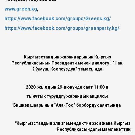
www.green.kg
,
https://www.facebook.com/groups/Greens.kg/
https://www.facebook.com/groups/greenparty.kg/
Кыргызстандын жарандарынын Кыргыз
Республикасынын Президенти менен диалогу - “Нан,
Жумуш, Коопсуздук” темасында
2020-жылдын 29-июнунда саат 11:00 дө
тынчтык түрүндөгү
жарандык акциясы
Бишкек шаарынын “Ала-Тоо” борбордук аянтында
"Кыргызстандын эли эгемендиктин ээси жана Кыргыз
Республикасындагы мамлекеттик